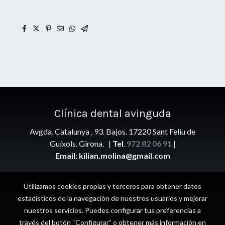
Clínica
dental avinguda
Avgda. Catalunya , 93. Bajos. 17220 Sant Feliu de
Guíxols. Girona. |
Tel
.
972 82 06 91
|
Email
:
kilian.molina@gmail.com
Utilizamos cookies propias y terceros para obtener datos
Todas las imágenes de esta web site son propiedad de
estadísticos de la navegación de nuestros usuarios y mejorar
stomaid S.L.P y su copia o reproducción están estrictamente
nuestros servicios. Puedes configurar tus preferencias a
prohibidas
través del botón “Configurar” o obtener más información en