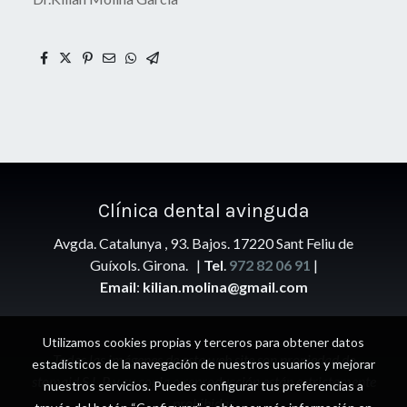
Clínica
dental avinguda
Avgda. Catalunya , 93. Bajos. 17220 Sant Feliu de
Guíxols. Girona. |
Tel
.
972 82 06 91
|
Email
:
kilian.molina@gmail.com
Utilizamos cookies propias y terceros para obtener datos
Todas las imágenes de esta web site son propiedad de
estadísticos de la navegación de nuestros usuarios y mejorar
stomaid S.L.P y su copia o reproducción están estrictamente
nuestros servicios. Puedes configurar tus preferencias a
prohibidas