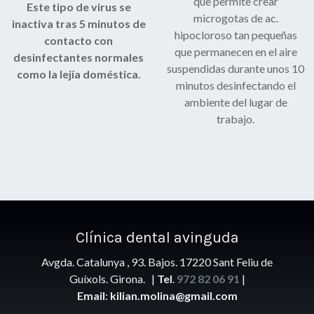
que permite crear
Este tipo de virus se
microgotas de ac.
inactiva tras 5 minutos de
hipocloroso tan pequeñas
contacto con
que permanecen en el aire
desinfectantes normales
suspendidas durante unos 10
como la lejía doméstica.
minutos desinfectando el
ambiente del lugar de
trabajo.
Clínica
dental avinguda
Avgda. Catalunya , 93. Bajos. 17220 Sant Feliu de
Guíxols. Girona. |
Tel
.
972 82 06 91
|
Email
:
kilian.molina@gmail.com