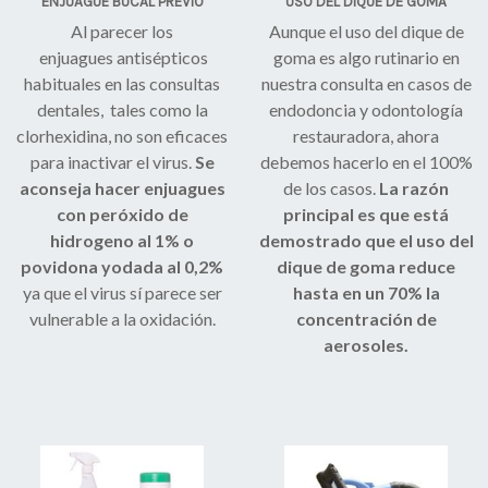
ENJUAGUE BUCAL PREVIO
USO DEL DIQUE DE GOMA
Al parecer los
Aunque el uso del dique de
enjuagues antisépticos
goma es algo rutinario en
habituales en las consultas
nuestra consulta en casos de
dentales, tales como la
endodoncia y odontología
clorhexidina, no son eficaces
restauradora, ahora
para inactivar el virus.
Se
debemos hacerlo en el 100%
aconseja hacer enjuagues
de los casos.
La razón
con peróxido de
principal es que está
hidrogeno al 1% o
demostrado que el uso del
povidona yodada al 0,2%
dique de goma reduce
ya que el virus sí parece ser
hasta en un 70% la
vulnerable a la oxidación.
concentración de
aerosoles.