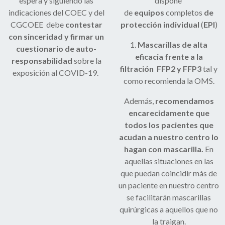
espera y siguiendo las
dispone
indicaciones del COEC y del
de
equipos
completos
de
CGCOEE debe
contestar
protección individual
(
EPI
)
con sinceridad y firmar un
1.
Mascarillas de alta
cuestionario de auto-
eficacia frente a la
responsabilidad
sobre la
filtración FFP2 y FFP3
tal y
exposición al COVID-19.
como recomienda la OMS.
Además,
recomendamos
encarecidamente que
todos los pacientes que
acudan a nuestro centro lo
hagan con mascarilla.
En
aquellas situaciones en las
que puedan coincidir más de
un paciente en nuestro centro
se facilitarán mascarillas
quirúrgicas a aquellos que no
la traigan.