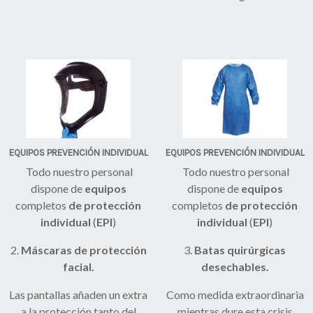
EQUIPOS PREVENCIÓN INDIVIDUAL
EQUIPOS PREVENCIÓN INDIVIDUAL
Todo nuestro personal
Todo nuestro personal
dispone de
equipos
dispone de
equipos
completos
de protección
completos
de protección
individual
(
EPI
)
individual
(
EPI
)
2.
Máscaras de protección
3.
Batas quirúrgicas
facial.
desechables.
Las pantallas añaden un extra
Como medida extraordinaria
a la protección tanto del
mientras dure esta crisis