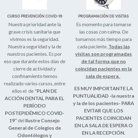
CURSO PREVENCIÓN COVID-19
PROGRAMACIÓN DE VISITAS
Nuestra prioridad ante la
Es momento para tomarse
grave crisis sanitaria que
las cosas con calma. De
vivimos es la seguridad.
tomarnos más tiempo para
Nuestra seguridad y la de
cada paciente.
Todas las
nuestros pacientes. Es por
visitas son programadas
eso que durante estos días de
de tal forma que no
cierre de actividad y
coincidan pacientes en la
confinamiento hemos
sala de espera
.
realizado varios cursos, entre
ES MUY IMPORTANTE LA
ellos el de "
PLAN DE
PUNTUALIDAD -la nuestra
ACCIÓN DENTAL PARA EL
y la de los pacientes- PARA
PERÍODO
EVITAR QUE LOS
POSTEPIDÉMICO COVID-
PACIENTES COINCIDAN
19
" del
Ilustre Consejo
EN LA SALA DE ESPERA O
General de Colegios de
EN LA RECEPCIÓN.
Odontólogos y