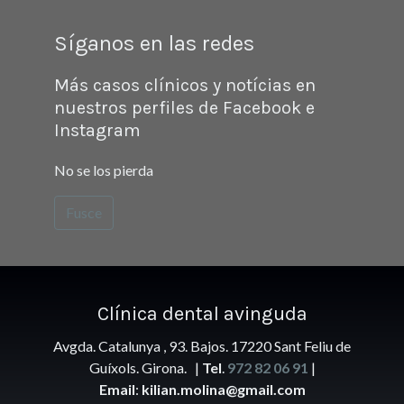
Síganos en las redes
Más casos clínicos y notícias en
nuestros perfiles de Facebook e
Instagram
No se los pierda
Fusce
Clínica
dental avinguda
Avgda. Catalunya , 93. Bajos. 17220 Sant Feliu de
Guíxols. Girona. |
Tel
.
972 82 06 91
|
Email
:
kilian.molina@gmail.com