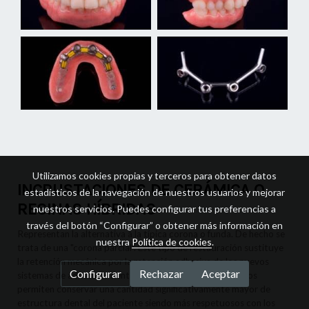
Utilizamos cookies propias y terceros para obtener datos
INCRUSTACIONES DE CERÁMICA O
estadísticos de la navegación de nuestros usuarios y mejorar
RESINAS HÍBRIDAS
nuestros servicios. Puedes configurar tus preferencias a
través del botón “Configurar” o obtener más información en
Representan la alternativa a la típica corona o funda. De hecho se
nuestra
Política de cookies
.
trata de una "corona parcial". Este tipo de restauración sustituye
la retención mecánica por la retención adhesiva de los nuevos
Configurar
Rechazar
Aceptar
sistemas de adhesivos dentales. La gran ventaja es que nos
permiten conservar una cantidad significativamente mayor de
estructura dental del paciente siendo más respetuosos con los